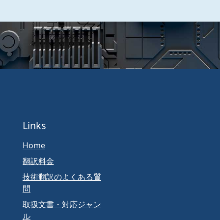
Links
Home
翻訳料金
技術翻訳のよくある質
問
取扱文書・対応ジャン
ル