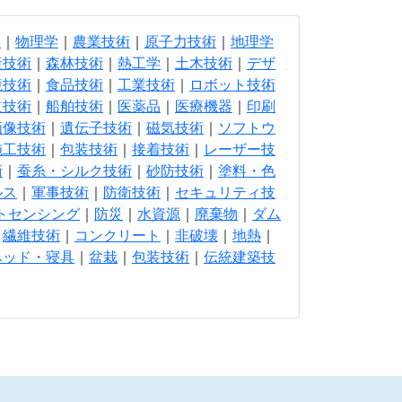
学
｜
物理学
｜
農業技術
｜
原子力技術
｜
地理学
産技術
｜
森林技術
｜
熱工学
｜
土木技術
｜
デザ
境技術
｜
食品技術
｜
工業技術
｜
ロボット技術
道技術
｜
船舶技術
｜
医薬品
｜
医療機器
｜
印刷
画像技術
｜
遺伝子技術
｜
磁気技術
｜
ソフトウ
施工技術
｜
包装技術
｜
接着技術
｜
レーザー技
術
｜
蚕糸・シルク技術
｜
砂防技術
｜
塗料・色
ルス
｜
軍事技術
｜
防衛技術
｜
セキュリティ技
トセンシング
｜
防災
｜
水資源
｜
廃棄物
｜
ダム
｜
繊維技術
｜
コンクリート
｜
非破壊
｜
地熱
｜
ベッド・寝具
｜
盆栽
｜
包装技術
｜
伝統建築技