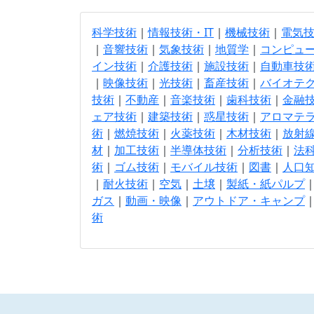
科学技術
｜
情報技術・IT
｜
機械技術
｜
電気
｜
音響技術
｜
気象技術
｜
地質学
｜
コンピュ
イン技術
｜
介護技術
｜
施設技術
｜
自動車技
｜
映像技術
｜
光技術
｜
畜産技術
｜
バイオテ
技術
｜
不動産
｜
音楽技術
｜
歯科技術
｜
金融
ェア技術
｜
建築技術
｜
惑星技術
｜
アロマテ
術
｜
燃焼技術
｜
火薬技術
｜
木材技術
｜
放射
材
｜
加工技術
｜
半導体技術
｜
分析技術
｜
法
術
｜
ゴム技術
｜
モバイル技術
｜
図書
｜
人口
｜
耐火技術
｜
空気
｜
土壌
｜
製紙・紙パルプ
ガス
｜
動画・映像
｜
アウトドア・キャンプ
術