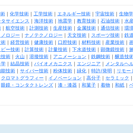
技術
｜
化学技術
｜
工学技術
｜
エネルギー技術
｜
宇宙技術
｜
生物
ータサイエンス
｜
海洋技術
｜
地震学
｜
教育技術
｜
石油技術
｜
水
術
｜
航空技術
｜
計測技術
｜
生産技術
｜
金属技術
｜
通信技術
｜
環
クノロジー
｜
ナノテクノロジー
｜
天文技術
｜
スポーツ技術
｜
鉄
技術
｜
経営技術
｜
健康技術
｜
口腔技術
｜
材料技術
｜
産業技術
｜
ラピー技術
｜
計算技術
｜
計量技術
｜
下水道技術
｜
顕微鏡技術
｜
線技術
｜
火山
｜
溶接技術
｜
アニメーション
｜
鉄鋼技術
｜
醸造技
科学
｜
結晶技術
｜
バイオメカニクス
｜
エンジニア
｜
メンタルヘ
知能技術
｜
サイバー技術
｜
粉体技術
｜
緑化
｜
特許/発明
｜
リモー
｜
クロマトグラフィー
｜
イノベーション
｜
高分子
｜
セラミック
｜
眼鏡・コンタクトレンズ
｜
漆・漆器
｜
和菓子
｜
着物
｜
和紙
｜