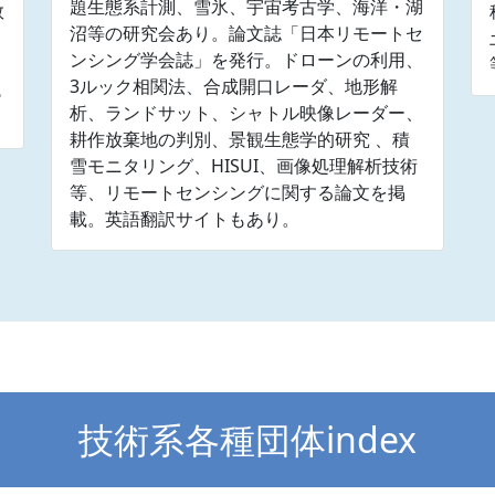
題生態系計測、雪氷、宇宙考古学、海洋・湖
数
沼等の研究会あり。論文誌「日本リモートセ
ィ
ンシング学会誌」を発行。ドローンの利用、
3ルック相関法、合成開口レーダ、地形解
も
析、ランドサット、シャトル映像レーダー、
耕作放棄地の判別、景観生態学的研究 、積
雪モニタリング、HISUI、画像処理解析技術
等、リモートセンシングに関する論文を掲
載。英語翻訳サイトもあり。
技術系各種団体index