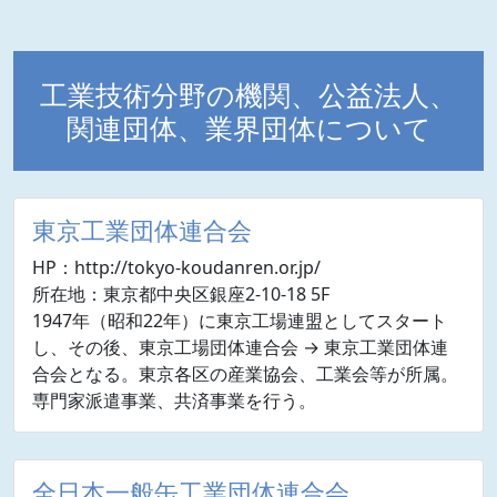
工業技術分野の機関、公益法人、
関連団体、業界団体について
東京工業団体連合会
HP：http://tokyo-koudanren.or.jp/
所在地：東京都中央区銀座2-10-18 5F
1947年（昭和22年）に東京工場連盟としてスタート
し、その後、東京工場団体連合会 → 東京工業団体連
合会となる。東京各区の産業協会、工業会等が所属。
専門家派遣事業、共済事業を行う。
全日本一般缶工業団体連合会