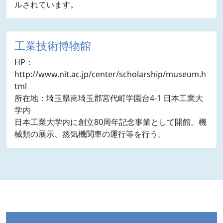
ルされています。
工業技術博物館
HP：
http://www.nit.ac.jp/center/scholarship/museum.h
tml
所在地：埼玉県南埼玉郡宮代町学園台4-1 日本工業大
学内
日本工業大学内に創立80周年記念事業として開館。機
械類の展示、蒸気機関車の運行等を行う。