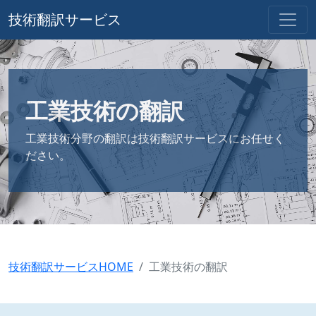
技術翻訳サービス
工業技術の翻訳
工業技術分野の翻訳は技術翻訳サービスにお任せく
ださい。
技術翻訳サービスHOME
工業技術の翻訳